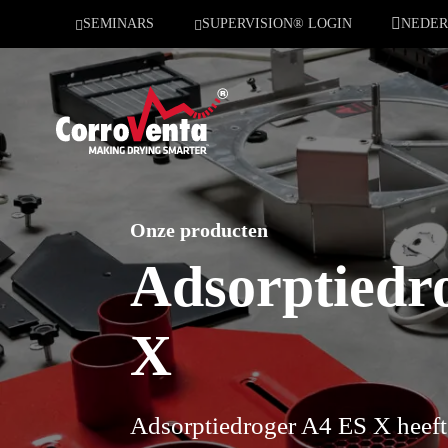
SEMINARS
SUPERVISION® LOGIN
NEDER
Onze producten
Adsorptiedr
X
Adsorptiedroger A4 ES X heeft d