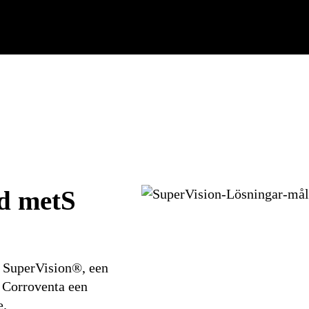
nd metS
t SuperVision®, een
n Corroventa een
e.