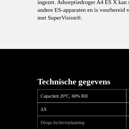
ingezet. Adsorptiedroger A4 ES X kan
andere ES-apparaten en is voorbereid v
met SuperVision®.
Technische gegevens
Capaciteit 20°C, 60% RH
ΔX
Droge-luchtverplaatsing