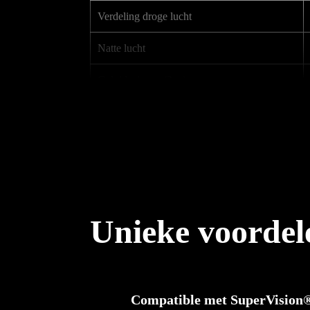
Verdeling droge lucht
Natte lucht
Geluidsniveau (3 m)
Aansluiting
Aansluitvermogen
Aansluitvermogen w. additional heater
Werkelijk vermogen at 20°C / 60% RH
Unieke voordele
Gewicht
Afmetingen (L x B x H)
Compatible met SuperVision
Artikelnummer