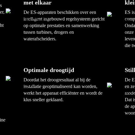
met elkaar
kle
s
er,
De ES-apparaten beschikken over een
ES is
intelligent ingebouwd regelsysteem gericht
compa
ht
op optimale prestaties en samenwerking
Onda
tussen turbines, drogers en
onze
waterafscheiders.
lever
die t
Optimale droogtijd
Sti
Doordat het droogresultaat al bij de
De ES
installatie geoptimaliseerd kan worden,
en ze
werkt het apparaat efficiënter en wordt de
mode"
klus sneller geklaard.
Dat i
de ap
woon
ine