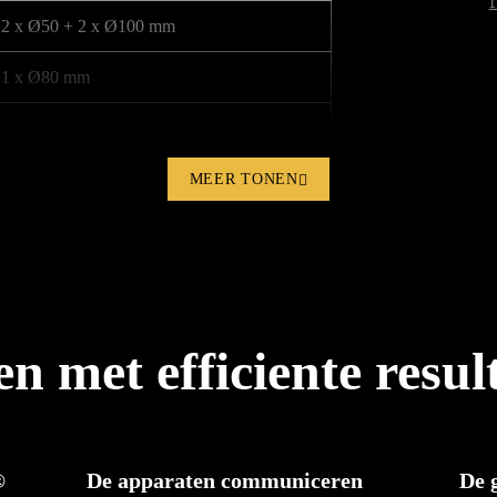
2 x Ø50 + 2 x Ø100 mm
1 x Ø80 mm
44-54 dB(A)*
230V / 50 Hz
MEER TONEN
1500 W
2500 W
1 500 W**
n met efficiente resul
18 kg
475 x 295 x 430 mm
®
De apparaten communiceren
De g
1002186