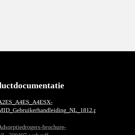
ductdocumentatie
A2ES_A4ES_A4ESX-
MID_Gebruikerhandleiding_NL_1812.pdf
Adsorptiedrogers-brochure-