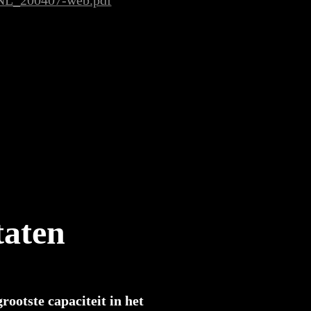
NL_200407-web.pdf
taten
rootste capaciteit in het