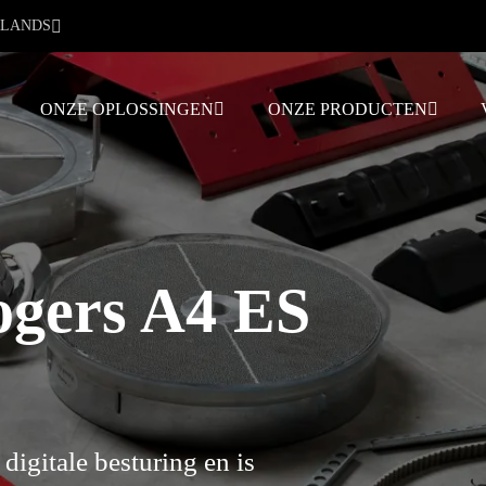
LANDS
ONZE OPLOSSINGEN
ONZE PRODUCTEN
ogers A4 ES
igitale besturing en is