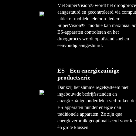
Met SuperVision® wordt het droogproce
*Afhankelijk van gekozen modus en
aangestuurd en gecontroleerd via comput
tablet of mobiele telefoon. Iedere
installatie.
SuperVision®– module kan maximaal ac
ES-apparaten controleren en het
**Bedrijfsstand Max. modus
droogproces wordt op afstand snel en
eenvoudig aangestuurd.
ES - Een energiezuinige
productserie
Dankzij het slimme regelsysteem met
ingebouwde bedrijfsstanden en
energiezuinige onderdelen verbruiken de
ES-apparaten minder energie dan
traditionele apparaten. Ze zijn qua
energieverbruik geoptimaliseerd voor kle
én grote klussen.