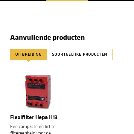
HP-
2000XT_Gebruikerhandleiding_200604_NL.pdf
Productcatalogus-ventilatoren-1903-nl1.pdf
Aanvullende producten
UITBREIDING
SOORTGELIJKE PRODUCTEN
Flexifilter Hepa H13
Een compacte en lichte
filtereenheid voor de