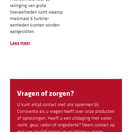
reiniging van grote
hoeveelheden lucht waarop
maximaal 6 turbine-
eenheden kunnen worden
aangesloten.
Lees meer
Vragen of zorgen?
U kunt altijd contact met ons opnemen bij
Corroventa als u vragen heeft over onze producten
of oplossingen. Heeft u een uitdaging met water,
vocht, geur, radon of ongedierte? Neem contact op
met ons hoofdkantoor en we helpen u graag